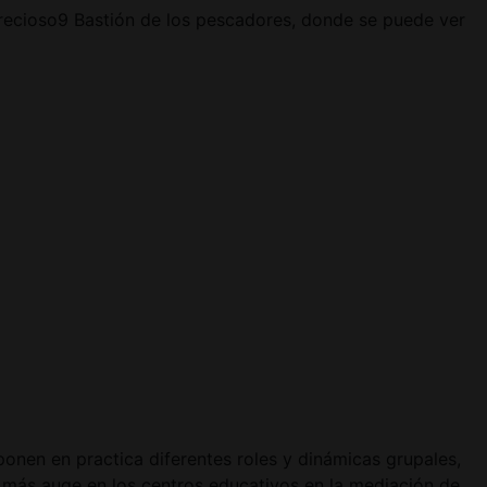
 precioso9 Bastión de los pescadores, donde se puede ver
ponen en practica diferentes roles y dinámicas grupales,
 más auge en los centros educativos en la mediación de