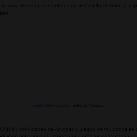
 a la zona de Buda, concretamente al Castillo de Buda y al
ubio.
Joomla Gallery
makes it better. Balbooa.com
ritfis); Actividades de Arvokas y juegos de rol, donde se 
diación entre iguales, aspecto que está teniendo cada vez