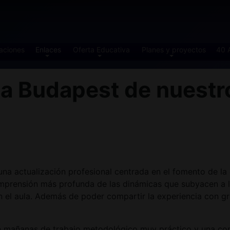
aciones
Enlaces
Oferta Educativa
Planes y proyectos
40 
 Budapest de nuestro
a actualización profesional centrada en el fomento de la d
omprensión más profunda de las dinámicas que subyacen a la
 el aula. Además de poder compartir la experiencia con gr
 mañanas de trabajo metodológico muy práctico y una comb