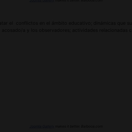
Joomla Gallery
makes it better. Balbooa.com
atar el conflictos en el ámbito educativo; dinámicas que s
l acosado/a y los observadores; actividades relacionadas
Joomla Gallery
makes it better. Balbooa.com