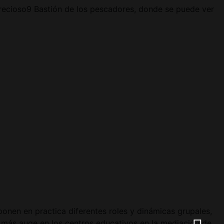
 precioso9 Bastión de los pescadores, donde se puede ver
ponen en practica diferentes roles y dinámicas grupales,
 más auge en los centros educativos en la mediación de