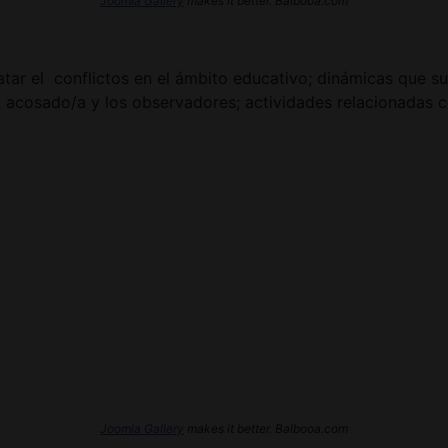
Joomla Gallery
makes it better. Balbooa.com
atar el conflictos en el ámbito educativo; dinámicas que s
l acosado/a y los observadores; actividades relacionadas
Joomla Gallery
makes it better. Balbooa.com