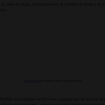
 a la zona de Buda, concretamente al Castillo de Buda y al
ubio.
Joomla Gallery
makes it better. Balbooa.com
ritfis); Actividades de Arvokas y juegos de rol, donde se 
diación entre iguales, aspecto que está teniendo cada vez