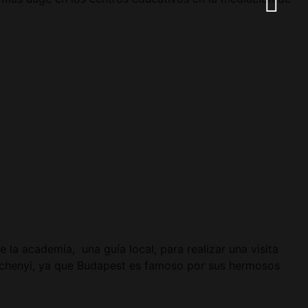
 la academia, una guía local, para realizar una visita
 Széchenyi, ya que Budapest es famoso por sus hermosos