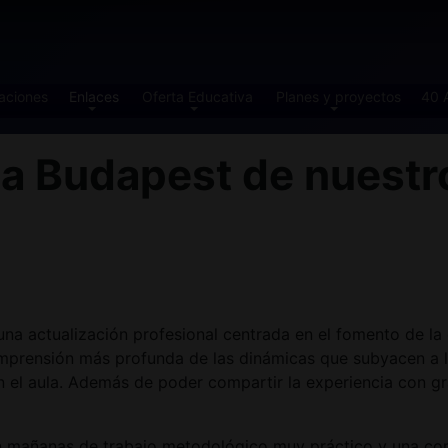
aciones
Enlaces
Oferta Educativa
Planes y proyectos
40 
 Budapest de nuestro
a actualización profesional centrada en el fomento de la d
omprensión más profunda de las dinámicas que subyacen a la
 el aula. Además de poder compartir la experiencia con gr
 mañanas de trabajo metodológico muy práctico y una comb