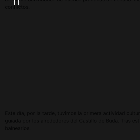
conflictos.
Este día, por la tarde, tuvimos la primera actividad cul
guiada por los alrededores del Castillo de Buda. Tras es
balnearios.