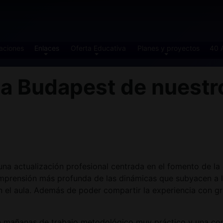
aciones
Enlaces
Oferta Educativa
Planes y proyectos
40 
 Budapest de nuestro
a actualización profesional centrada en el fomento de la d
omprensión más profunda de las dinámicas que subyacen a la
 el aula. Además de poder compartir la experiencia con gr
 mañanas de trabajo metodológico muy práctico y una comb