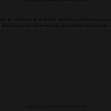
Joomla Gallery
makes it better. Balbooa.com
atar el conflictos en el ámbito educativo; dinámicas que s
l acosado/a y los observadores; actividades relacionadas
Joomla Gallery
makes it better. Balbooa.com