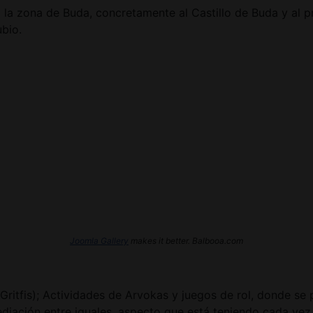
 a la zona de Buda, concretamente al Castillo de Buda y al
ubio.
Joomla Gallery
makes it better. Balbooa.com
ritfis); Actividades de Arvokas y juegos de rol, donde se 
diación entre iguales, aspecto que está teniendo cada vez