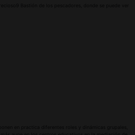
 precioso9 Bastión de los pescadores, donde se puede ver
ponen en practica diferentes roles y dinámicas grupales,
 más auge en los centros educativos en la mediación de