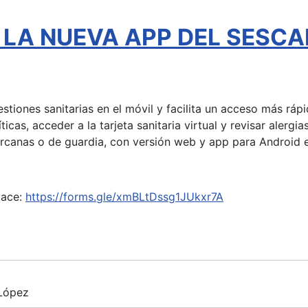
l - LA NUEVA APP DEL SESC
gestiones sanitarias en el móvil y facilita un acceso más rá
íticas, acceder a la tarjeta sanitaria virtual y revisar aler
ercanas o de guardia, con versión web y app para Android e
lace:
https://forms.gle/xmBLtDssg1JUkxr7A
 López