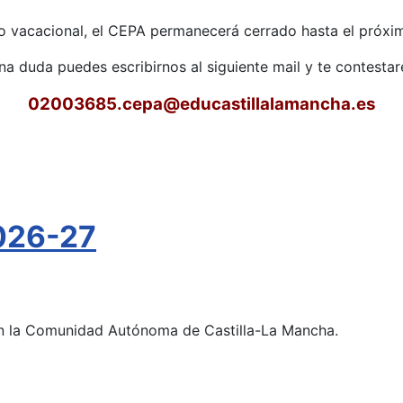
o vacacional, el CEPA permanecerá cerrado hasta el próxim
una duda puedes escribirnos al siguiente mail y te contest
02003685.cepa
@educastillalamancha.es
026-27
 en la Comunidad Autónoma de Castilla-La Mancha.