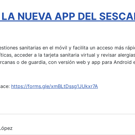
l - LA NUEVA APP DEL SESC
gestiones sanitarias en el móvil y facilita un acceso más rá
íticas, acceder a la tarjeta sanitaria virtual y revisar aler
ercanas o de guardia, con versión web y app para Android e
lace:
https://forms.gle/xmBLtDssg1JUkxr7A
 López