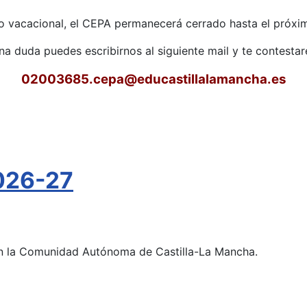
o vacacional, el CEPA permanecerá cerrado hasta el próxim
una duda puedes escribirnos al siguiente mail y te contest
02003685.cepa
@educastillalamancha.es
026-27
 en la Comunidad Autónoma de Castilla-La Mancha.