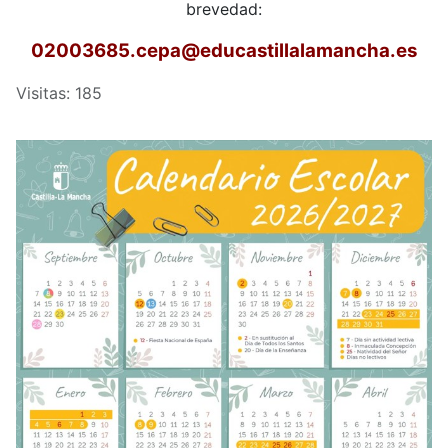
brevedad:
02003685.cepa
@educastillalamancha.es
Visitas: 185