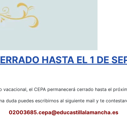
RRADO HASTA EL 1 DE SEP
o vacacional, el CEPA permanecerá cerrado hasta el próxim
una duda puedes escribirnos al siguiente mail y te contest
02003685.cepa
@educastillalamancha.es