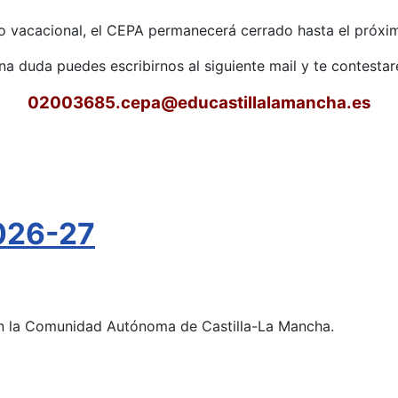
o vacacional, el CEPA permanecerá cerrado hasta el próxim
una duda puedes escribirnos al siguiente mail y te contest
02003685.cepa
@educastillalamancha.es
026-27
 en la Comunidad Autónoma de Castilla-La Mancha.