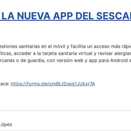
l - LA NUEVA APP DEL SESC
gestiones sanitarias en el móvil y facilita un acceso más rá
íticas, acceder a la tarjeta sanitaria virtual y revisar aler
ercanas o de guardia, con versión web y app para Android e
lace:
https://forms.gle/xmBLtDssg1JUkxr7A
 López