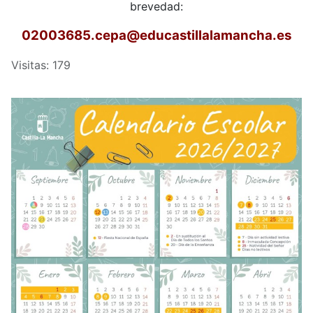
brevedad:
02003685.cepa
@educastillalamancha.es
Visitas: 179