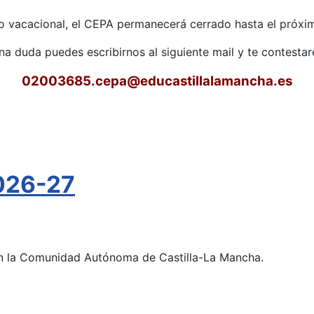
o vacacional, el CEPA permanecerá cerrado hasta el próxim
una duda puedes escribirnos al siguiente mail y te contest
02003685.cepa
@educastillalamancha.es
026-27
 en la Comunidad Autónoma de Castilla-La Mancha.