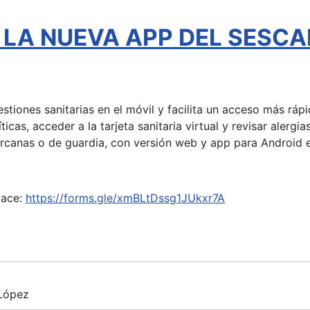
l - LA NUEVA APP DEL SESC
gestiones sanitarias en el móvil y facilita un acceso más rá
íticas, acceder a la tarjeta sanitaria virtual y revisar aler
ercanas o de guardia, con versión web y app para Android e
lace:
https://forms.gle/xmBLtDssg1JUkxr7A
 López