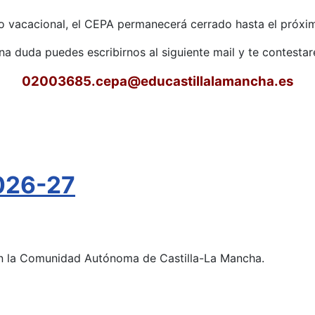
o vacacional, el CEPA permanecerá cerrado hasta el próxim
una duda puedes escribirnos al siguiente mail y te contest
02003685.cepa
@educastillalamancha.es
026-27
 en la Comunidad Autónoma de Castilla-La Mancha.