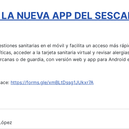
l - LA NUEVA APP DEL SESC
gestiones sanitarias en el móvil y facilita un acceso más rá
íticas, acceder a la tarjeta sanitaria virtual y revisar aler
ercanas o de guardia, con versión web y app para Android e
lace:
https://forms.gle/xmBLtDssg1JUkxr7A
 López