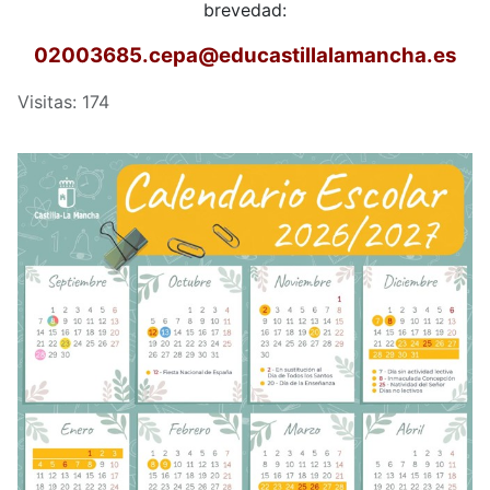
brevedad:
02003685.cepa
@educastillalamancha.es
Visitas: 174