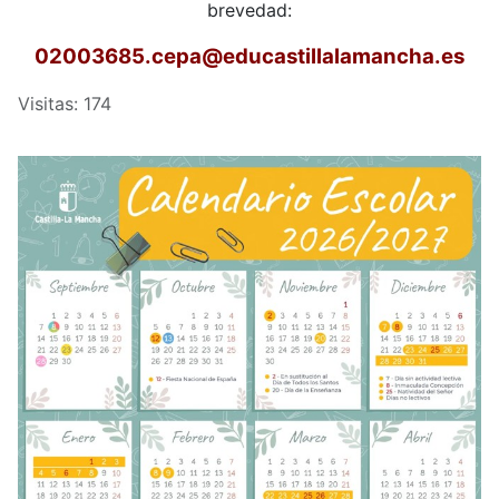
brevedad:
02003685.cepa
@educastillalamancha.es
Visitas: 174