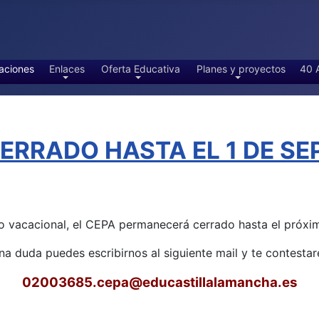
aciones
Enlaces
Oferta Educativa
Planes y proyectos
40 
RRADO HASTA EL 1 DE SEP
o vacacional, el CEPA permanecerá cerrado hasta el próxim
una duda puedes escribirnos al siguiente mail y te contest
02003685.cepa
@educastillalamancha.es