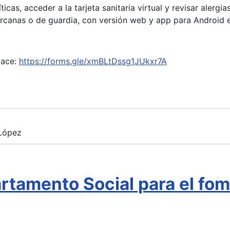
íticas, acceder a la tarjeta sanitaria virtual y revisar aler
ercanas o de guardia, con versión web y app para Android e
lace:
https://forms.gle/xmBLtDssg1JUkxr7A
 López
rtamento Social para el fome