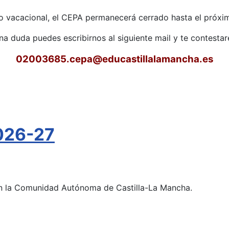
o vacacional, el CEPA permanecerá cerrado hasta el próxim
una duda puedes escribirnos al siguiente mail y te contest
02003685.cepa
@educastillalamancha.es
026-27
 en la Comunidad Autónoma de Castilla-La Mancha.