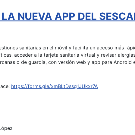
l - LA NUEVA APP DEL SESC
gestiones sanitarias en el móvil y facilita un acceso más rá
íticas, acceder a la tarjeta sanitaria virtual y revisar aler
ercanas o de guardia, con versión web y app para Android e
lace:
https://forms.gle/xmBLtDssg1JUkxr7A
 López