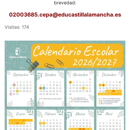
brevedad:
02003685.cepa
@educastillalamancha.es
Visitas: 174