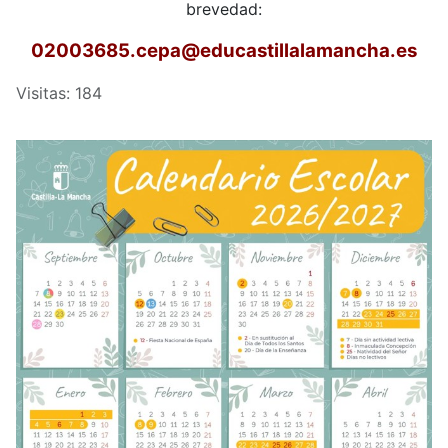
brevedad:
02003685.cepa
@educastillalamancha.es
Visitas: 184