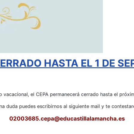
RRADO HASTA EL 1 DE SEP
o vacacional, el CEPA permanecerá cerrado hasta el próxim
una duda puedes escribirnos al siguiente mail y te contest
02003685.cepa
@educastillalamancha.es