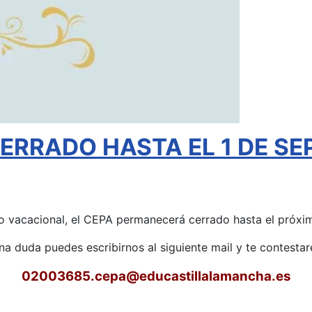
RRADO HASTA EL 1 DE SEP
o vacacional, el CEPA permanecerá cerrado hasta el próxim
una duda puedes escribirnos al siguiente mail y te contest
02003685.cepa
@educastillalamancha.es