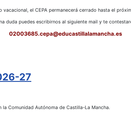
o vacacional, el CEPA permanecerá cerrado hasta el próxim
una duda puedes escribirnos al siguiente mail y te contest
02003685.cepa
@educastillalamancha.es
026-27
 en la Comunidad Autónoma de Castilla-La Mancha.