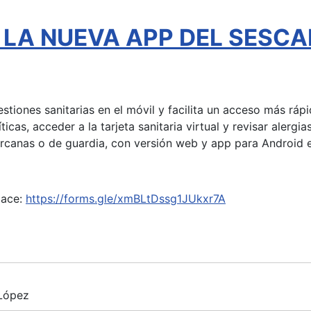
l - LA NUEVA APP DEL SESC
gestiones sanitarias en el móvil y facilita un acceso más rá
íticas, acceder a la tarjeta sanitaria virtual y revisar aler
ercanas o de guardia, con versión web y app para Android e
lace:
https://forms.gle/xmBLtDssg1JUkxr7A
 López