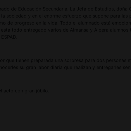
umnado de Educación Secundaria. La Jefa de Estudios, doña 
n la sociedad y en el enorme esfuerzo que supone para las 
mo de progreso en la vida. Todo el alumnado está emocio
está todo entregado varios de Almansa y Alpera alumnos tom
y ESPAD.
ctor que tienen preparada una sorpresa para dos personas 
nocerles su gran labor diaria que realizan y entregarles se
l acto con gran júbilo.