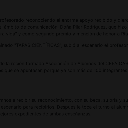
 profesorado reconociendo el enorme apoyo recibido y dier
 del ámbito de comunicación, Doña Pilar Rodríguez, que hizo
otra vida" y como segundo premio y mención de honor a Rita 
minado "TAPAS CIENTÍFICAS", subió al escenario el profeso
te de la recién formada Asociación de Alumnos del CEPA
ntes que se apuntasen porque ya son más de 100 integrante
nos a recibir su reconocimiento, con su beca, su orla y su
l escenario para recibirlos. Después le toca el turno al a
mejores expedientes de ambas enseñanzas.