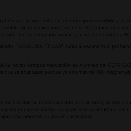
 profesorado reconociendo el enorme apoyo recibido y dier
 del ámbito de comunicación, Doña Pilar Rodríguez, que hizo
otra vida" y como segundo premio y mención de honor a Rita 
minado "TAPAS CIENTÍFICAS", subió al escenario el profeso
te de la recién formada Asociación de Alumnos del CEPA
ntes que se apuntasen porque ya son más de 100 integrante
nos a recibir su reconocimiento, con su beca, su orla y su
l escenario para recibirlos. Después le toca el turno al a
mejores expedientes de ambas enseñanzas.