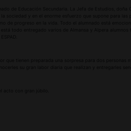
umnado de Educación Secundaria. La Jefa de Estudios, doña 
n la sociedad y en el enorme esfuerzo que supone para las 
mo de progreso en la vida. Todo el alumnado está emocio
está todo entregado varios de Almansa y Alpera alumnos tom
y ESPAD.
ctor que tienen preparada una sorpresa para dos personas 
nocerles su gran labor diaria que realizan y entregarles se
l acto con gran júbilo.