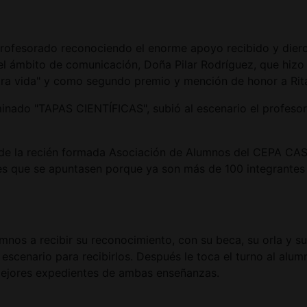
 profesorado reconociendo el enorme apoyo recibido y dier
 del ámbito de comunicación, Doña Pilar Rodríguez, que hizo
otra vida" y como segundo premio y mención de honor a Rita 
minado "TAPAS CIENTÍFICAS", subió al escenario el profeso
te de la recién formada Asociación de Alumnos del CEPA
ntes que se apuntasen porque ya son más de 100 integrante
nos a recibir su reconocimiento, con su beca, su orla y su
l escenario para recibirlos. Después le toca el turno al a
mejores expedientes de ambas enseñanzas.