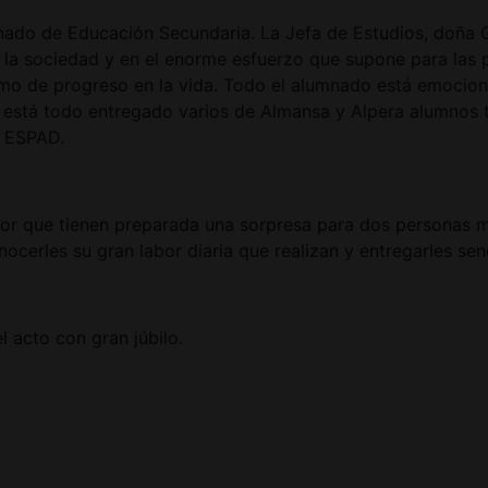
umnado de Educación Secundaria. La Jefa de Estudios, doña 
n la sociedad y en el enorme esfuerzo que supone para las 
mo de progreso en la vida. Todo el alumnado está emocio
está todo entregado varios de Almansa y Alpera alumnos tom
y ESPAD.
ctor que tienen preparada una sorpresa para dos personas 
nocerles su gran labor diaria que realizan y entregarles se
l acto con gran júbilo.