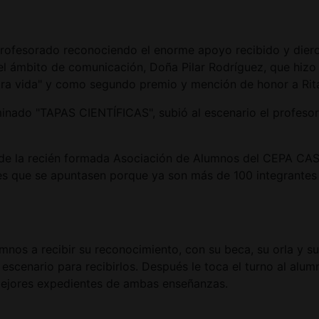
 profesorado reconociendo el enorme apoyo recibido y dier
 del ámbito de comunicación, Doña Pilar Rodríguez, que hizo
otra vida" y como segundo premio y mención de honor a Rita 
minado "TAPAS CIENTÍFICAS", subió al escenario el profeso
te de la recién formada Asociación de Alumnos del CEPA
ntes que se apuntasen porque ya son más de 100 integrante
nos a recibir su reconocimiento, con su beca, su orla y su
l escenario para recibirlos. Después le toca el turno al a
mejores expedientes de ambas enseñanzas.