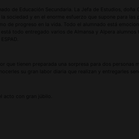
umnado de Educación Secundaria. La Jefa de Estudios, doña 
n la sociedad y en el enorme esfuerzo que supone para las 
mo de progreso en la vida. Todo el alumnado está emocio
está todo entregado varios de Almansa y Alpera alumnos tom
y ESPAD.
ctor que tienen preparada una sorpresa para dos personas 
nocerles su gran labor diaria que realizan y entregarles se
l acto con gran júbilo.