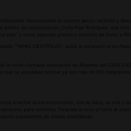
 profesorado reconociendo el enorme apoyo recibido y dier
 del ámbito de comunicación, Doña Pilar Rodríguez, que hizo
otra vida" y como segundo premio y mención de honor a Rita 
minado "TAPAS CIENTÍFICAS", subió al escenario el profeso
te de la recién formada Asociación de Alumnos del CEPA
ntes que se apuntasen porque ya son más de 100 integrante
nos a recibir su reconocimiento, con su beca, su orla y su
l escenario para recibirlos. Después le toca el turno al a
mejores expedientes de ambas enseñanzas.