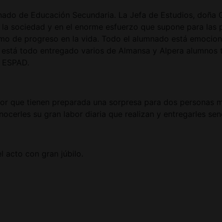
umnado de Educación Secundaria. La Jefa de Estudios, doña 
n la sociedad y en el enorme esfuerzo que supone para las 
mo de progreso en la vida. Todo el alumnado está emocio
está todo entregado varios de Almansa y Alpera alumnos tom
y ESPAD.
ctor que tienen preparada una sorpresa para dos personas 
nocerles su gran labor diaria que realizan y entregarles se
l acto con gran júbilo.