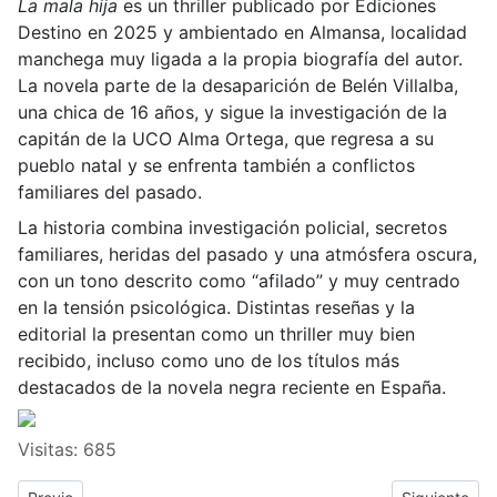
La mala hija
es un thriller publicado por Ediciones
Destino en 2025 y ambientado en Almansa, localidad
manchega muy ligada a la propia biografía del autor.
La novela parte de la desaparición de Belén Villalba,
una chica de 16 años, y sigue la investigación de la
capitán de la UCO Alma Ortega, que regresa a su
pueblo natal y se enfrenta también a conflictos
familiares del pasado.
La historia combina investigación policial, secretos
familiares, heridas del pasado y una atmósfera oscura,
con un tono descrito como “afila­do” y muy centrado
en la tensión psicológica. Distintas reseñas y la
editorial la presentan como un thriller muy bien
recibido, incluso como uno de los títulos más
destacados de la novela negra reciente en España.
Visitas: 685
Previous article: VIAJE a Lagartera, Oropesa y Puente del Arzobi
Next article